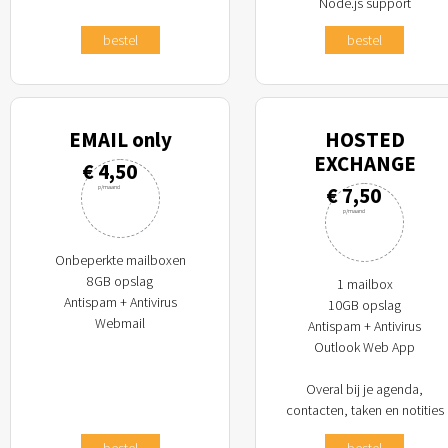
Node.js support
bestel
bestel
EMAIL only
HOSTED
EXCHANGE
€ 4,50
€ 7,50
p/maand
p/maand
Onbeperkte mailboxen
8GB opslag
1 mailbox
Antispam + Antivirus
10GB opslag
Webmail
Antispam + Antivirus
Outlook Web App
Overal bij je agenda,
contacten, taken en notities
bestel
bestel