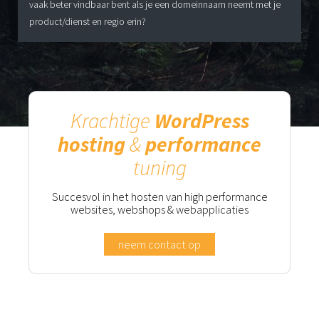
vaak beter vindbaar bent als je een domeinnaam neemt met je
product/dienst en regio erin?
Krachtige
WordPress
hosting
&
performance
tuning
Succesvol in het hosten van high performance
websites, webshops & webapplicaties
neem contact op