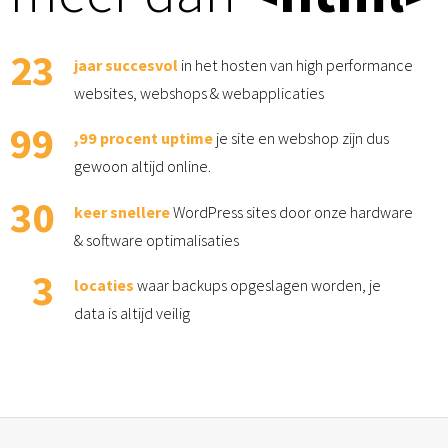
23
jaar succesvol
in het hosten van high performance
websites, webshops & webapplicaties
99
,99 procent uptime
je site en webshop zijn dus
gewoon altijd online.
30
keer snellere
WordPress sites door onze hardware
& software optimalisaties
3
locaties
waar backups opgeslagen worden, je
data is altijd veilig