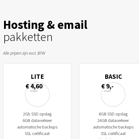
Hosting & email
pakketten
Alle prijzen zijn excl. BTW
LITE
BASIC
€ 4,60
€ 9,-
p/maand
p/maand
2Gb SSD opslag
8GB SSD opslag
6GB dataverkeer
24GB dataverkeer
automatische backups
automatische backups
SSL certificaat
SSL certificaat