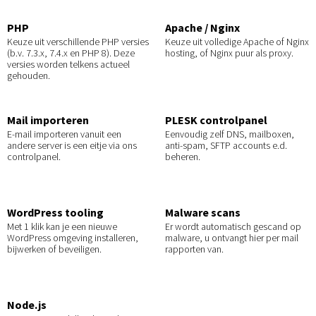
PHP
Apache / Nginx
Keuze uit verschillende PHP versies
Keuze uit volledige Apache of Nginx
(b.v. 7.3.x, 7.4.x en PHP 8). Deze
hosting, of Nginx puur als proxy.
versies worden telkens actueel
gehouden.
Mail importeren
PLESK controlpanel
E-mail importeren vanuit een
Eenvoudig zelf DNS, mailboxen,
andere server is een eitje via ons
anti-spam, SFTP accounts e.d.
controlpanel.
beheren.
WordPress tooling
Malware scans
Met 1 klik kan je een nieuwe
Er wordt automatisch gescand op
WordPress omgeving installeren,
malware, u ontvangt hier per mail
bijwerken of beveiligen.
rapporten van.
Node.js